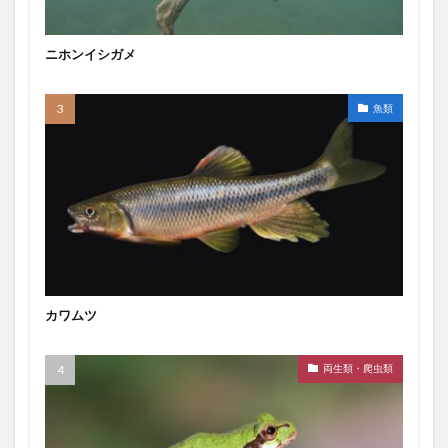
ニホンイシガメ
魚類
カワムツ
両生類・爬虫類