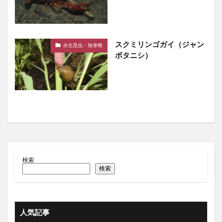
スクミリンゴガイ（ジャン
水生昆虫・無脊椎
ボタニシ）
検索
検索
人気記事