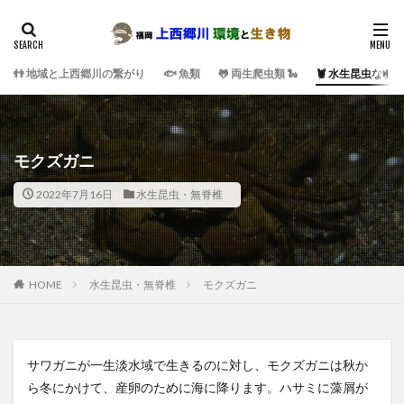
👬 地域と上西郷川の繋がり
🐟 魚類
🐸 両生爬虫類 🐍
🦞 水生昆虫など
モクズガニ
2022年7月16日
水生昆虫・無脊椎
HOME
水生昆虫・無脊椎
モクズガニ
サワガニが一生淡水域で生きるのに対し、モクズガニは秋か
ら冬にかけて、産卵のために海に降ります。ハサミに藻屑が