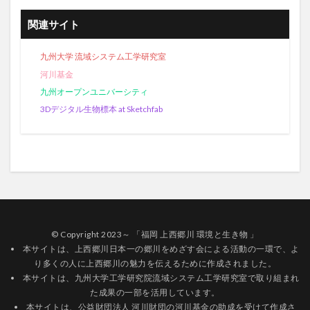
関連サイト
九州大学 流域システム工学研究室
河川基金
九州オープンユニバーシティ
3Dデジタル生物標本 at Sketchfab
© Copyright 2023～ 「福岡 上西郷川 環境と生き物 」
本サイトは、上西郷川日本一の郷川をめざす会による活動の一環で、よ
り多くの人に上西郷川の魅力を伝えるために作成されました。
本サイトは、九州大学工学研究院流域システム工学研究室で取り組まれ
た成果の一部を活用しています。
本サイトは、公益財団法人 河川財団の河川基金の助成を受けて作成さ